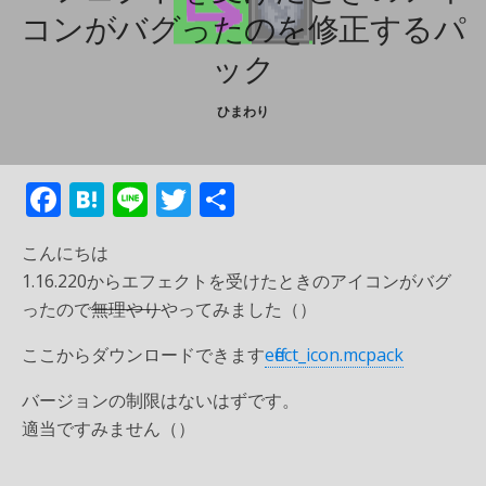
コンがバグったのを修正するパ
ック
ひまわり
F
H
Li
T
共
ac
at
n
w
有
こんにちは
e
e
e
itt
1.16.220からエフェクトを受けたときのアイコンがバグ
b
n
er
ったので
無理やり
やってみました（）
o
a
ここからダウンロードできます
effect_icon.mcpack
o
k
バージョンの制限はないはずです。
適当ですみません（）