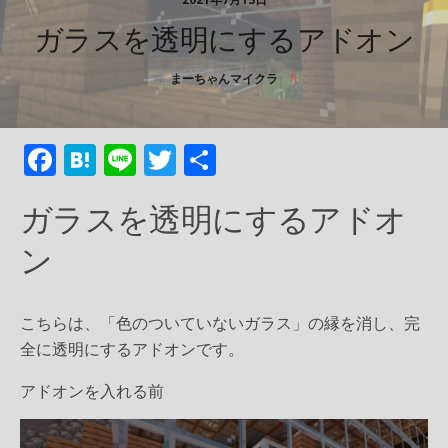
ガラスを透明にするアドオン
まーちゃんマイクラ
F
H
Li
T
共
ac
at
n
w
有
ガラスを透明にするアドオ
e
e
e
itt
ン
b
n
er
o
a
o
こちらは、「色のついていないガラス」の縁を消し、完
k
全に透明にするアドオンです。
アドオンを入れる前