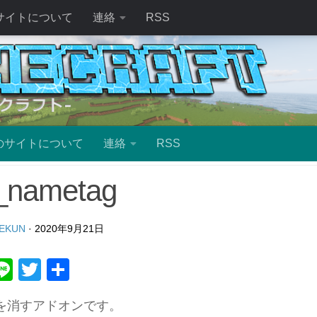
サイトについて
連絡
RSS
のサイトについて
連絡
RSS
_nametag
EKUN
·
2020年9月21日
ebook
atena
Line
Twitter
共
有
を消すアドオンです。