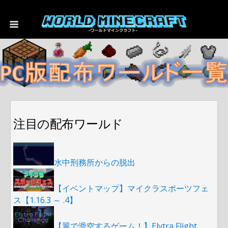
注目の配布ワールド
水中刑務所からの脱出
【イベントマップ】マイクラスポーツフェ
ス【1.16.3 ～ .4】
【翼で滑空するゲーム！】Elytra Flight