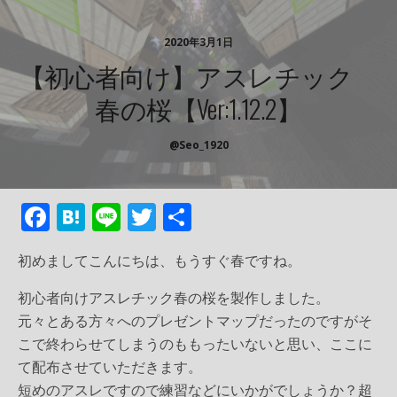
2020年3月1日
【初心者向け】アスレチック
春の桜【ver:1.12.2】
@Seo_1920
F
H
Li
T
共
ac
at
n
w
有
初めましてこんにちは、もうすぐ春ですね。
e
e
e
itt
b
n
er
初心者向けアスレチック春の桜を製作しました。
元々とある方々へのプレゼントマップだったのですがそ
o
a
こで終わらせてしまうのももったいないと思い、ここに
o
て配布させていただきます。
k
短めのアスレですので練習などにいかがでしょうか？超