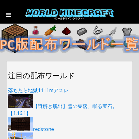
注目の配布ワールド
落ちたら地獄1111mアスレ
【謎解き脱出】雪の集落、眠る宝石。
【1.16.1】
redstone