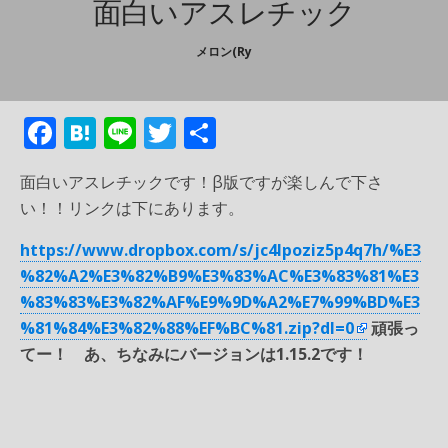
面白いアスレチック
メロン(ry
F
H
Li
T
共
ac
at
n
w
有
面白いアスレチックです！β版ですが楽しんで下さ
e
e
e
itt
い！！リンクは下にあります。
b
n
er
https://www.dropbox.com/s/jc4lpoziz5p4q7h/%E3
o
a
%82%A2%E3%82%B9%E3%83%AC%E3%83%81%E3
o
%83%83%E3%82%AF%E9%9D%A2%E7%99%BD%E3
k
%81%84%E3%82%88%EF%BC%81.zip?dl=0
頑張っ
てー！ あ、ちなみにバージョンは1.15.2です！