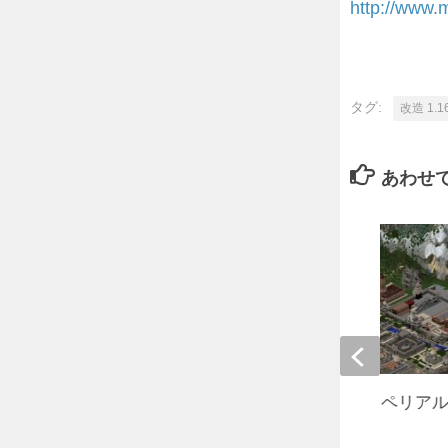
http://www.m
タグ:
改造 1.1
あわせ
【78万DL突破！】インペリア
【景観】