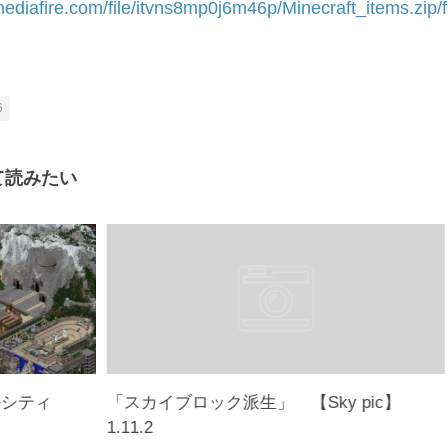
ediafire.com/file/itvns8mp0j6m46p/Minecraft_items.zip/f
6
て読みたい
ルシティ
「スカイブロック派生」 【Sky pic】
1.11.2