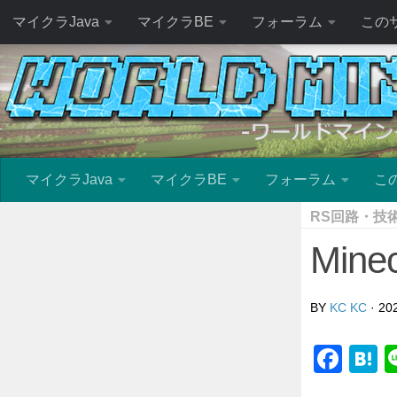
マイクラJava
マイクラBE
フォーラム
この
マイクラJava
マイクラBE
フォーラム
こ
RS回路・技
Min
BY
KC KC
·
20
Fac
H