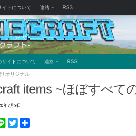
サイトについて
連絡
RSS
のサイトについて
連絡
RSS
術
/
オリジナル
ecraft items ~ほぼす
20年7月9日
ebook
atena
Line
Twitter
共
有