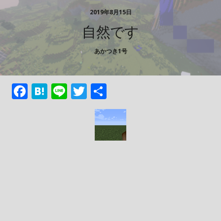
2019年8月15日
自然です
あかつき1号
F
H
Li
T
共
ac
at
n
w
有
e
e
e
itt
b
n
er
o
a
o
k