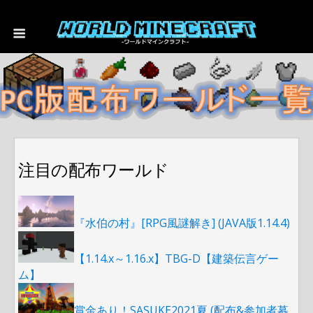
注目の配布ワールド
『水伯の村』[RPG風謎解き] (JAVA版1.14.4)
【1.14.x～1.16.x】TBG-D【建築伝言ゲー
ム】
賞金あり！SASUKE2021夏 (配布&参加者募