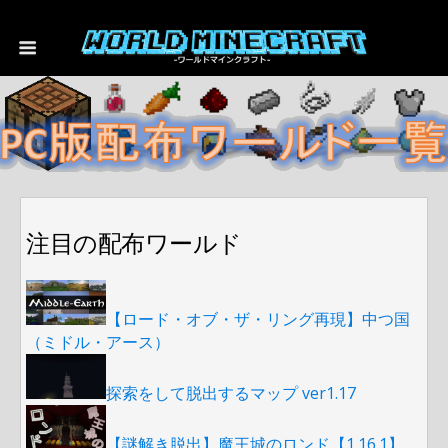
注目の配布ワールド
【ロード・オブ・ザ・リング再現】中つ国
（ミドル・アース）
探索をして脱出するマップ ver1.17
【謎解き脱出】魔王城のロンド【1.16.1】