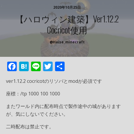
2020年10月25日
【ハロウィン建築】ver1.12.2
Cocricot使用
@Haise_minecraft
F
H
Li
T
共
ac
at
n
w
有
ver1.12.2 cocricotのリソパとmodが必須です
e
e
e
itt
b
n
er
座標：/tp 1000 100 1000
o
a
またワールド内に配布時点で製作途中の城があります
o
が、気にしないでください。
k
二時配布は禁止です。