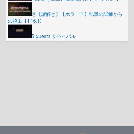
㋚【謎解き】【ホラー？】執事の試練から
の脱出【1.16.1】
5 quests サバイバル