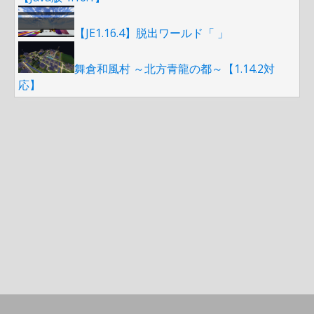
【JE1.16.4】脱出ワールド「 」
舞倉和風村 ～北方青龍の都～【1.14.2対
応】