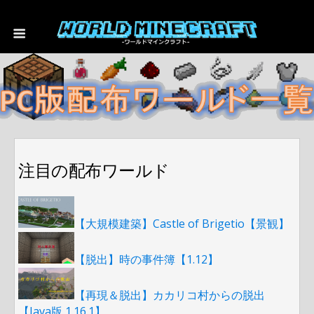
注目の配布ワールド
【大規模建築】Castle of Brigetio【景観】
【脱出】時の事件簿【1.12】
【再現＆脱出】カカリコ村からの脱出
【Java版 1.16.1】