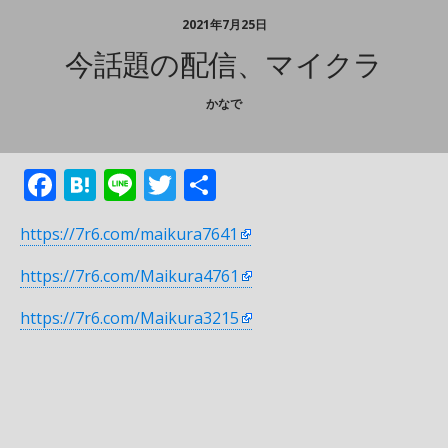
2021年7月25日
今話題の配信、マイクラ
かなで
F
H
Li
T
共
ac
at
n
w
有
https://7r6.com/maikura7641
e
e
e
itt
b
n
er
https://7r6.com/Maikura4761
o
a
https://7r6.com/Maikura3215
o
k