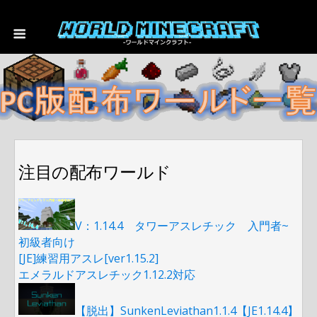
注目の配布ワールド
V：1.14.4 タワーアスレチック 入門者~
初級者向け
[JE]練習用アスレ[ver1.15.2]
エメラルドアスレチック1.12.2対応
【脱出】SunkenLeviathan1.1.4【JE1.14.4】