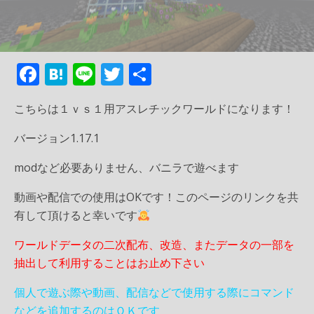
F
H
Li
T
共
ac
at
n
w
有
こちらは１ｖｓ１用アスレチックワールドになります！
e
e
e
itt
b
n
er
バージョン1.17.1
o
a
modなど必要ありません、バニラで遊べます
o
動画や配信での使用はOKです！このページのリンクを共
k
有して頂けると幸いです
ワールドデータの二次配布、改造、またデータの一部を
抽出して利用することはお止め下さい
個人で遊ぶ際や動画、配信などで使用する際にコマンド
などを追加するのはＯＫです