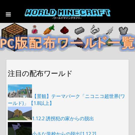
注目の配布ワールド
【景観】テーマパーク「ニコニコ超世界(ワ
ールド)」【1.8以上】
1.12.2 誘拐犯の家からの脱出
小さな学校からの脱出[1.12.2]