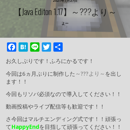
2021年7月27日
【Java Editon 1.17】～???より～
よー
F
H
Li
T
共
ac
at
n
w
有
お久しぶりです！ふろにかるです！
e
e
e
itt
b
n
er
今回は6ヵ月ぶりに制作した
～???より～
を出し
ます！！
o
a
o
今回もリソパ必須なので導入してください！！
k
動画投稿やライブ配信等も歓迎です！！
さ今回はマルチエンディング式です！！頑張っ
て
HappyEnd
を目指して頑張ってください！！