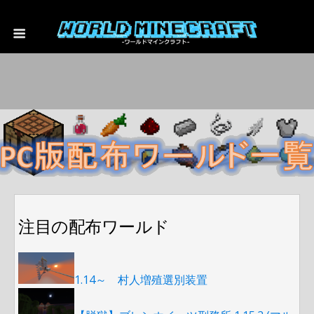
注目の配布ワールド
1.14～ 村人増殖選別装置