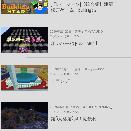
[旧バージョン]【統合版】建築
伝言ゲーム BuildingStar
2020年2月20日 • 著者：@KYARUDO
コメント(0)
0
VIEWS
ボンバーバトル ver4.1
2019年11月4日 • 著者：ヨッシー4044
コメント(1)
0
VIEWS
トランプ
2019年6月9日 • 著者：@SUPERONPMAN_JR
コメント(6)
0
VIEWS
第5人格第2弾！湖景村