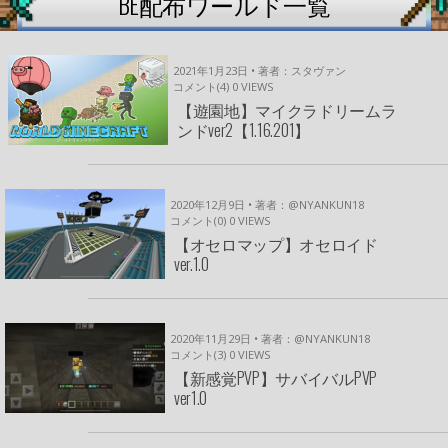
BE配布ワールド一覧
2021年1月23日 • 著者：スタヴァン
コメント(4)
0
VIEWS
【遊園地】マイクラドリームラ
ンドver2【1.16.201】
2020年12月9日 • 著者：@NYANKUN18
コメント(0)
0
VIEWS
【オセロマップ】オセロイド
ver.1.0
2020年11月29日 • 著者：@NYANKUN18
コメント(3)
0
VIEWS
【新感覚PVP】サバイバルPVP
ver1.0