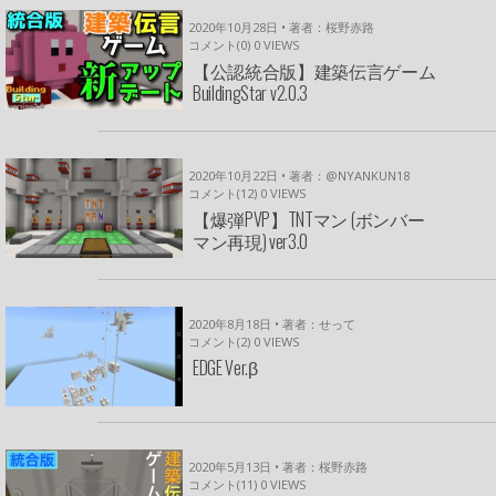
2020年10月28日 • 著者：桜野赤路
コメント(0)
0
VIEWS
【公認統合版】建築伝言ゲーム
BuildingStar v2.0.3
2020年10月22日 • 著者：@NYANKUN18
コメント(12)
0
VIEWS
【爆弾PVP】TNTマン (ボンバー
マン再現) ver3.0
2020年8月18日 • 著者：せって
コメント(2)
0
VIEWS
EDGE Ver.β
2020年5月13日 • 著者：桜野赤路
コメント(11)
0
VIEWS