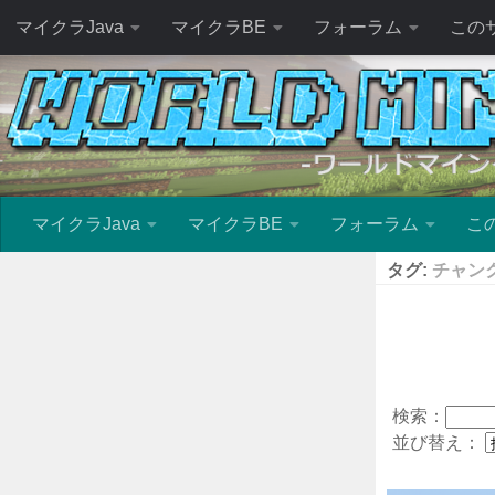
マイクラJava
マイクラBE
フォーラム
この
マイクラJava
マイクラBE
フォーラム
こ
タグ:
チャン
検索：
並び替え：