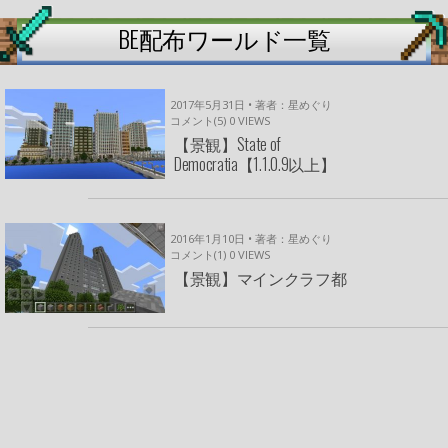
BE配布ワールド一覧
2017年5月31日 • 著者：星めぐり
コメント(5)
0
VIEWS
【景観】State of
Democratia【1.1.0.9以上】
2016年1月10日 • 著者：星めぐり
コメント(1)
0
VIEWS
【景観】マインクラフ都