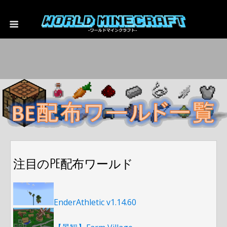
注目のPE配布ワールド
EnderAthletic v1.14.60