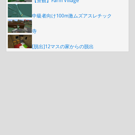
【景観】Farm Village
中級者向け100m激ムズアスレチック
寺
[脱出]12マスの家からの脱出