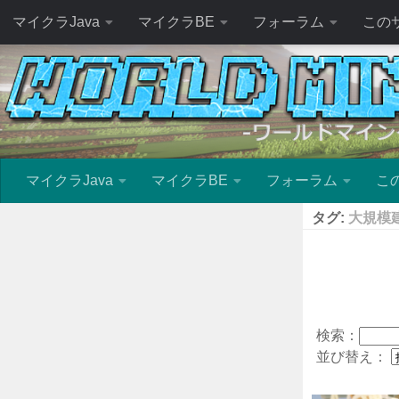
マイクラJava
マイクラBE
フォーラム
この
マイクラJava
マイクラBE
フォーラム
こ
タグ:
大規模
検索：
並び替え：