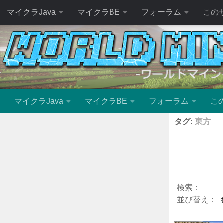
マイクラJava
マイクラBE
フォーラム
この
マイクラJava
マイクラBE
フォーラム
こ
タグ:
東方
検索：
並び替え：