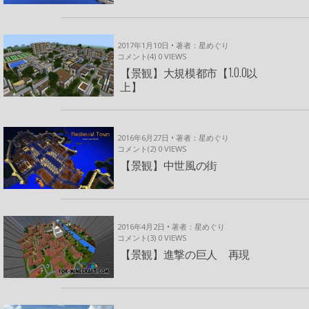
2017年1月10日 • 著者：星めぐり
コメント(4)
0
VIEWS
【景観】大規模都市【1.0.0以
上】
2016年6月27日 • 著者：星めぐり
コメント(2)
0
VIEWS
【景観】中世風の街
2016年4月2日 • 著者：星めぐり
コメント(3)
0
VIEWS
【景観】進撃の巨人 再現