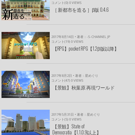
コメント(0)
0
VIEWS
［ 新都市を造る ］β版 0.4.6
2017年8月14日 • 著者：-S-CHANNEL JP
コメント(19)
0
VIEWS
【RPG】pocket RPG【1.2β版以降】
2017年8月2日 • 著者：星めぐり
コメント(47)
0
VIEWS
【景観】秋葉原 再現ワールド
2017年5月31日 • 著者：星めぐり
コメント(5)
0
VIEWS
【景観】State of
Democratia【1.1.0.9以上】