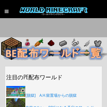
注目のPE配布ワールド
[脱獄] A.H.留置場からの脱獄