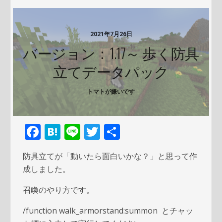
2021年7月26日
バージョン：1.17～ 歩く防具
立てデータパック
トマトが嫌いです
F
H
Li
T
共
ac
at
n
w
有
防具立てが「動いたら面白いかな？」と思って作
e
e
e
itt
成しました。
b
n
er
召喚のやり方です。
o
a
o
/function walk_armorstand:summon とチャッ