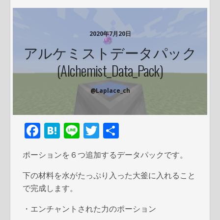
2020年7月20日
アルケミストデータパック
(Alchemist_Data_Pack)
@Laplace_ch
F
H
Li
T
共
ac
at
n
w
有
ポーションを６つ追加するデータパックです。
e
e
e
itt
b
n
er
下の材料を水がたっぷり入った大釜に入れること
で完成します。
o
a
o
・エンチャントされた力のポーション