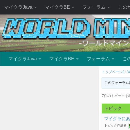
マイクラJava
マイクラBE
フォーラム
この
マイクラJava
マイクラBE
フォーラム
こ
トップページ2
›
W
このフォーラム
7件のトピックを表示中
トピック
マイクラに
トピック作成者: