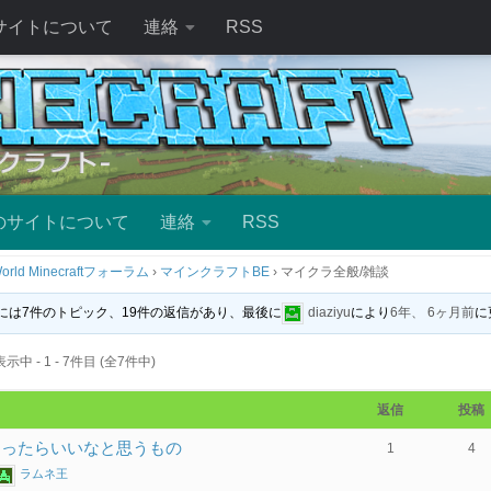
サイトについて
連絡
RSS
のサイトについて
連絡
RSS
orld Minecraftフォーラム
›
マインクラフトBE
›
マイクラ全般/雑談
には7件のトピック、19件の返信があり、最後に
diaziyu
により
6年、 6ヶ月前
に
 - 1 - 7件目 (全7件中)
返信
投稿
あったらいいなと思うもの
1
4
ラムネ王