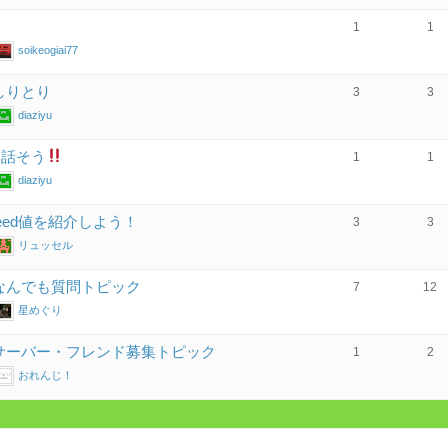
1
1
soikeogiai77
しりとり
3
3
diaziyu
を話そう
1
1
diaziyu
eed値を紹介しよう！
3
3
リュッセル
なんでも質問トピック
7
12
星めぐり
 サーバー・フレンド募集トピック
1
2
おれんじ！