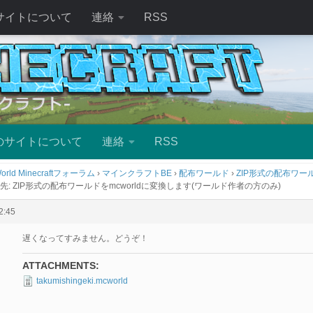
サイトについて
連絡
RSS
のサイトについて
連絡
RSS
orld Minecraftフォーラム
›
マインクラフトBE
›
配布ワールド
›
ZIP形式の配布ワール
先: ZIP形式の配布ワールドをmcworldに変換します(ワールド作者の方のみ)
:45
遅くなってすみません。どうぞ！
ATTACHMENTS:
takumishingeki.mcworld