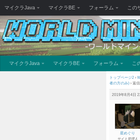
マイクラJava
マイクラBE
フォーラム
この
マイクラJava
マイクラBE
フォーラム
こ
トップページ2
›
W
者の方のみ)
›
返信
2019年8月4日 22
星めぐり
サイト管理人