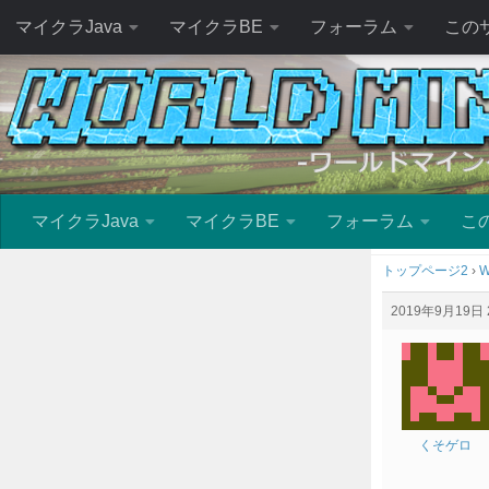
マイクラJava
マイクラBE
フォーラム
この
マイクラJava
マイクラBE
フォーラム
こ
トップページ2
›
W
2019年9月19日 2
くそゲロ