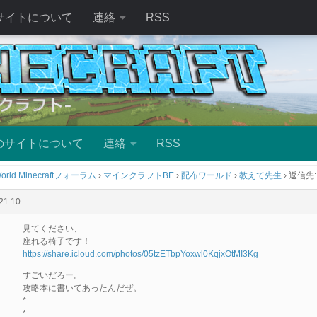
サイトについて
連絡
RSS
のサイトについて
連絡
RSS
orld Minecraftフォーラム
›
マインクラフトBE
›
配布ワールド
›
教えて先生
›
返信先
1:10
見てください、
座れる椅子です！
https://share.icloud.com/photos/05tzETbpYoxwl0KqjxOtMI3Kg
すごいだろー。
攻略本に書いてあったんだぜ。
*
*