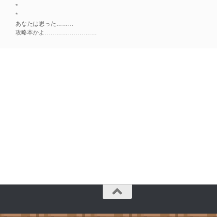
*
*
あなたは思った………
攻略本かよ………………………