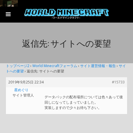
返信先: サイトへの要望
トップページ2
›
World Minecraftフォーラム
›
サイト運営情報・報告
›
サイ
トへの要望
›
返信先: サイトへの要望
2019年9月25日 22:34
#15733
星めぐり
サイト管理人
データパックの配布場所については色々あって後
回しになってしまっていました。
実装しますので少々お待ち下さい。