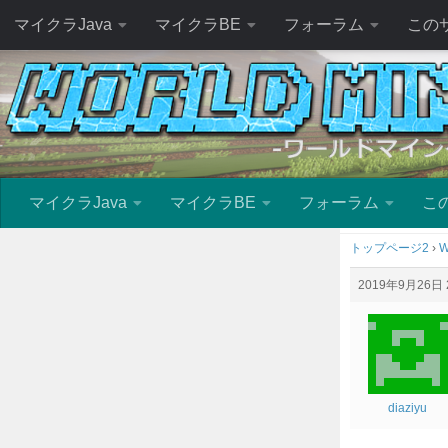
マイクラJava
マイクラBE
フォーラム
この
マイクラJava
マイクラBE
フォーラム
こ
トップページ2
›
W
2019年9月26日 2
diaziyu