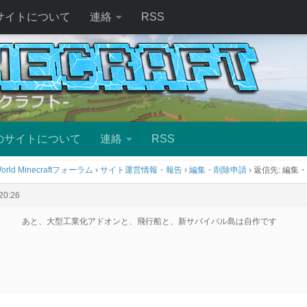
サイトについて
連絡
RSS
のサイトについて
連絡
RSS
orld Minecraftフォーラム
›
サイト運営情報・報告
›
編集・削除申請
›
返信先: 編集
0:26
あと、大型工業化アドオンと、飛行船と、新サバイバル島は自作です