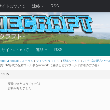
サイトについて
連絡
RSS
のサイトについて
連絡
RSS
orld Minecraftフォーラム
›
マインクラフトBE
›
配布ワールド
›
ZIP形式の配布ワール
先: ZIP形式の配布ワールドをmcworldに変換します(ワールド作者の方のみ)
13:15
変換できたようです(^^;)
お騒がせしました。