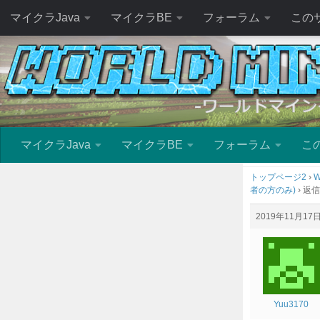
マイクラJava
マイクラBE
フォーラム
この
マイクラJava
マイクラBE
フォーラム
こ
トップページ2
›
W
者の方のみ)
›
返信
2019年11月17日 
Yuu3170