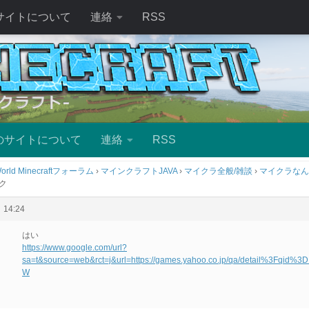
サイトについて
連絡
RSS
のサイトについて
連絡
RSS
orld Minecraftフォーラム
›
マインクラフトJAVA
›
マイクラ全般/雑談
›
マイクラなん
ク
14:24
はい
https://www.google.com/url?
sa=t&source=web&rct=j&url=https://games.yahoo.co.jp/qa/detail%
W