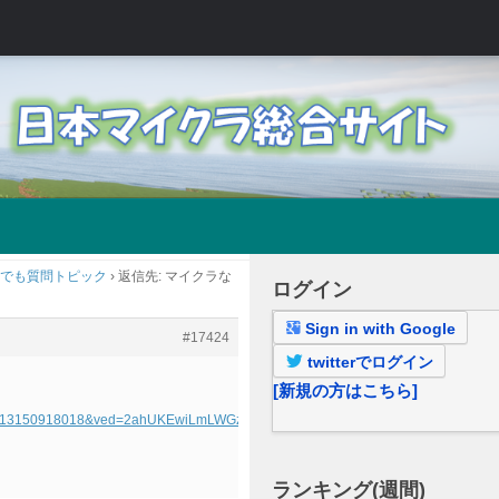
でも質問トピック
›
返信先: マイクラな
ログイン
Sign in with Google
#17424
twitterでログイン
[新規の方はこちら]
3Fqid%3D13150918018&ved=2ahUKEwiLmLWGzdfmAhXIE4gKHSmTDV8QFjAAegQIBBA
ランキング(週間)