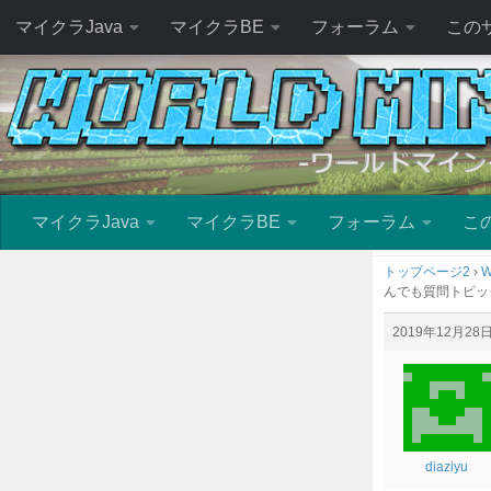
マイクラJava
マイクラBE
フォーラム
この
マイクラJava
マイクラBE
フォーラム
こ
トップページ2
›
W
んでも質問トピッ
2019年12月28日 
diaziyu