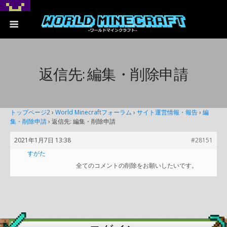
返信先: 編集・削除申請
トップページ2
›
World Minecraftフォーラム
›
サイト運営情報・報告
›
編
集・削除申請
›
返信先: 編集・削除申請
2021年1月7日 13:38
#28151
すがた
全てのコメントの削除をお願いしたいです。