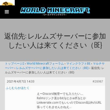
返信先: レルムズサーバーに参加
したい人は来てください（BE}
トップページ2
›
World Minecraftフォーラム
›
マインクラフトBE
›
マルチサ
ーバー
›
レルムズサーバーに参加したい人は来てください（BE}
›
返信先: レ
ルムズサーバーに参加したい人は来てください（BE}
2021年4月7日 14:33
#28987
ふじむらかほたく
えーDiscord無理ーでも入りたい….
Relmsリンク直かbit.lyとかadf.lyとか
Linkversite.comでもいいのでDiscord以外のURL
張ってくれませんかねえ…