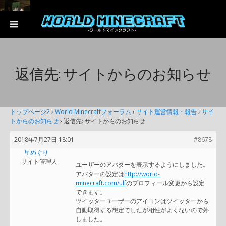
返信先: サイトからのお知らせ
トップページ2
›
World Minecraftフォーラム
›
サイト運営情報・報告
›
サイ
トからのお知らせ
›
返信先: サイトからのお知らせ
2018年7月27日 18:01
#8678
星めぐり
サイト管理人
ユーザーのアバターを表示するようにしました。
アバターの設定は
http://world-
minecraft.com/ulf
のプロフィール変更から設定
できます。
ツイッターユーザーのアイコンはツイッターから
自動取得する想定でしたが相性がよくないので外
しました。