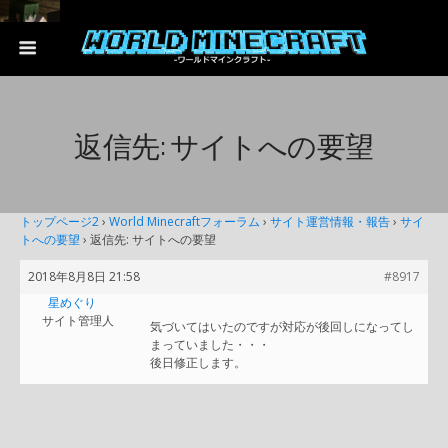
返信先: サイトへの要望
トップページ2
›
World Minecraftフォーラム
›
サイト運営情報・報告
›
サイ
トへの要望
›
返信先: サイトへの要望
2018年8月8日 21:58
#8917
星めぐり
サイト管理人
気づいてはいたのですが対応が後回しになってし
まっていました・・・
後日修正します。