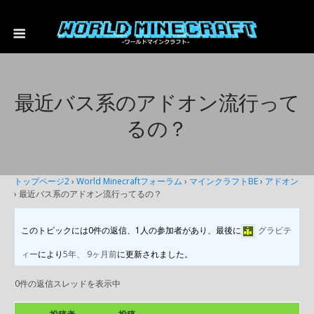
最近バス系のアドオン流行って
るの？
トップページ2
›
World Minecraftフォーラム
›
マインクラフトBE
›
アドオン
›
最近バス系のアドオン流行ってるの？
このトピックには0件の返信、1人の参加者があり、最後に
グラビテ
ィー
により
5年、 9ヶ月前
に更新されました。
0件の返信スレッドを表示中