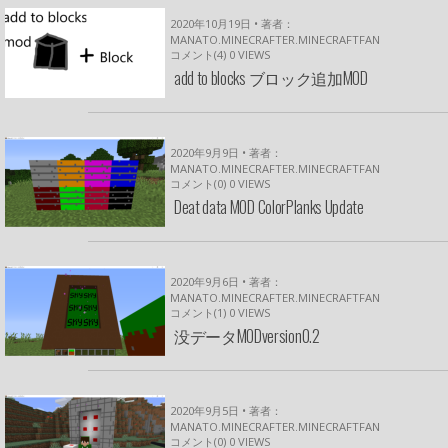
2020年10月19日 • 著者：
MANATO.MINECRAFTER.MINECRAFTFAN
コメント(4)
0
VIEWS
add to blocks ブロック追加MOD
2020年9月9日 • 著者：
MANATO.MINECRAFTER.MINECRAFTFAN
コメント(0)
0
VIEWS
Deat data MOD ColorPlanks Update
2020年9月6日 • 著者：
MANATO.MINECRAFTER.MINECRAFTFAN
コメント(1)
0
VIEWS
没データMODversion0.2
2020年9月5日 • 著者：
MANATO.MINECRAFTER.MINECRAFTFAN
コメント(0)
0
VIEWS