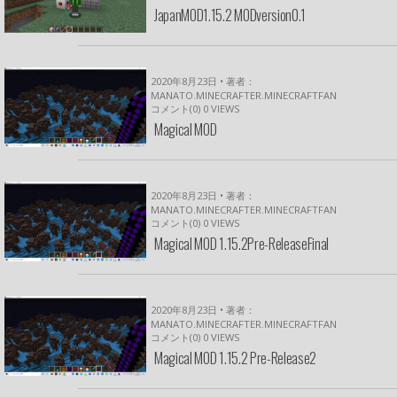
JapanMOD1.15.2 MODversion0.1
2020年8月23日 • 著者：
MANATO.MINECRAFTER.MINECRAFTFAN
コメント(0)
0
VIEWS
Magical MOD
2020年8月23日 • 著者：
MANATO.MINECRAFTER.MINECRAFTFAN
コメント(0)
0
VIEWS
Magical MOD 1.15.2Pre-ReleaseFinal
2020年8月23日 • 著者：
MANATO.MINECRAFTER.MINECRAFTFAN
コメント(0)
0
VIEWS
Magical MOD 1.15.2 Pre-Release2