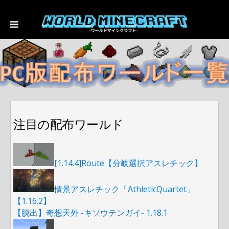
注目の配布ワールド
[1.14.4]Route【分岐選択アスレチック】
情景アスレチック「AthleticQuartet」
【1.16.2】
【脱出】奇想天外 -キソウテンガイ- 1.18.1