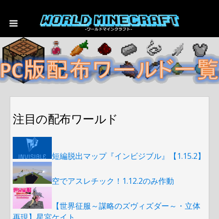
注目の配布ワールド
短編脱出マップ『インビジブル』【1.15.2】
空でアスレチック！1.12.2のみ作動
【世界征服～謀略のズヴィズダー～・立体
再現】星宮ケイト