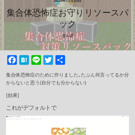
2020年12月23日
集合体恐怖症お守りリソースパ
ック
せんば
F
H
Li
T
共
ac
at
n
w
有
集合体恐怖症のために作りました｡たぶん何言ってるか分
e
e
e
itt
からないと思う(自分でも分からない)
b
n
er
[効果]
o
a
o
これがデフォルトで
k