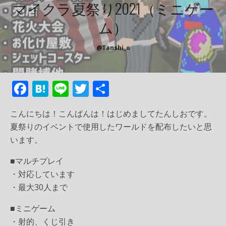
マイクラ夏祭り2021（ミニゲー
ム）
@tanshi_o
F
H
Li
T
共
ac
at
n
w
有
こんにちは！こんばんは！はじめましてたんしおです。
e
e
e
itt
夏祭りのイベントで使用したワールドを配布したいと思
b
n
er
います。
o
a
■マルチプレイ
o
・対応しています
k
・最大30人まで
■ミニゲーム
・射的、くじ引き