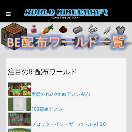
注目のBE配布ワールド
季節外れのXmasアスレ配布
100部屋アスレ
ブロック・イン・ザ・バトル v1.0.0