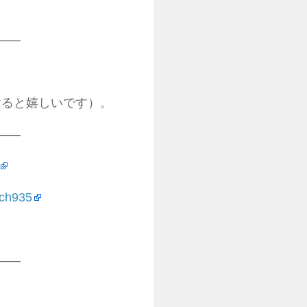
——
けると嬉しいです）。
——
ach935
——