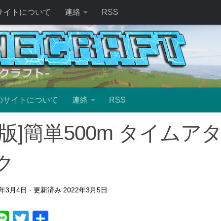
サイトについて
連絡
RSS
のサイトについて
連絡
RSS
合版]簡単500m タイム
ク
2年3月4日
· 更新済み
2022年3月5日
ebook
atena
Line
Twitter
共