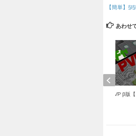
【簡単】§l§
あわせ
【ver.1.12.2】ガチャPVP β
チャPVP】
2017年11月24日