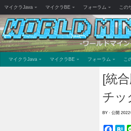
マイクラJava
マイクラBE
フォーラム
この
マイクラJava
マイクラBE
フォーラム
こ
[統
チッ
BY
· 公開
202
Fac
H