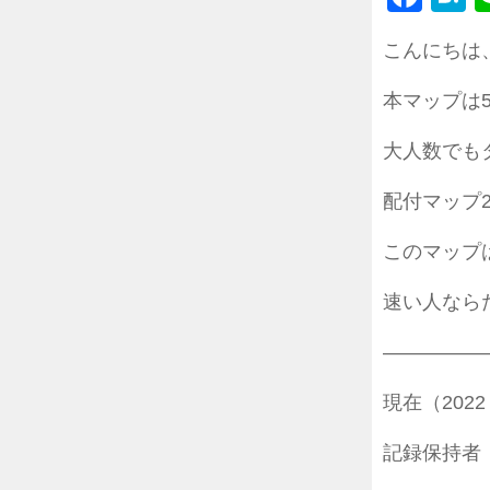
こんにちは
本マップは
大人数でも
配付マップ
このマップ
速い人なら
—————
現在（2022 
記録保持者