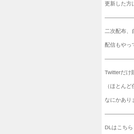
更新した方
—————
二次配布、
配信もやっ
—————
Twitte
（ほとんど
なにかありまし
—————
DLはこちら