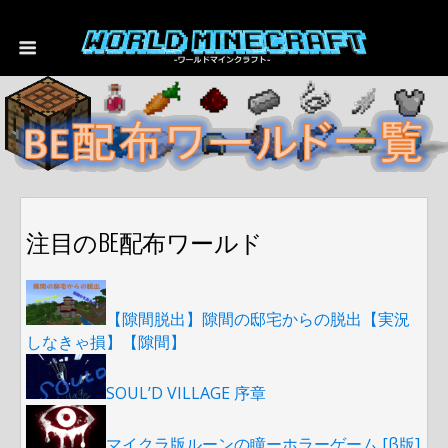
注目のBE配布ワールド
【隙間脱出】隙間の邸宅からの脱出【実況
しなきゃ損】【隙間】
SOUL’D VILLAGE 序章
マイクラ版ルーンの瞳ーホラーゲーム [β版]