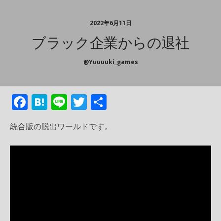
2022年6月11日
ブラック企業からの退社
@yuuuuki_games
F
H
Li
T
共
ac
at
n
w
有
統合版の脱出ワールドです。
e
e
e
itt
b
n
er
o
a
o
k