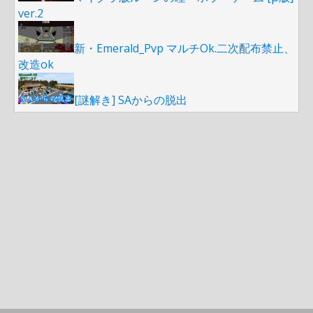
ver.2
新・Emerald_Pvp マルチOk.二次配布禁止、
改造ok
[謎解き] SAからの脱出