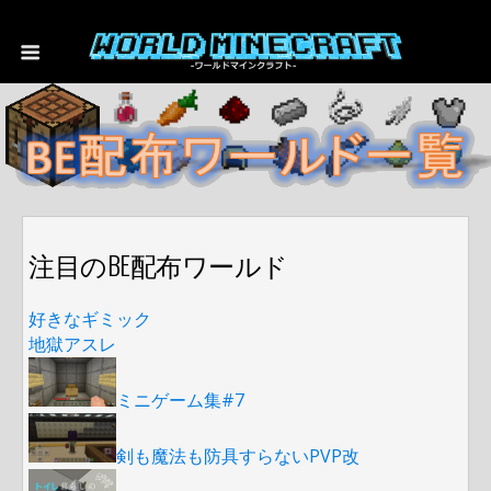
注目のBE配布ワールド
好きなギミック
地獄アスレ
ミニゲーム集#7
剣も魔法も防具すらないPVP改