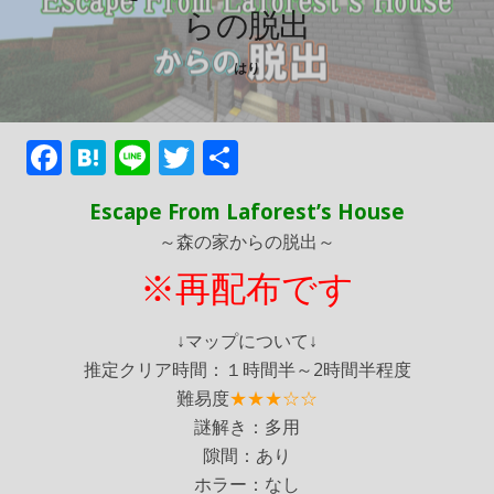
らの脱出
はり
F
H
Li
T
共
ac
at
n
w
有
Escape From Laforest’s
House
e
e
e
itt
～森の家からの脱出～
b
n
er
※再配布です
o
a
o
↓マップについて↓
k
推定クリア時間：１時間半～2時間半程度
難易度
★★★☆☆
謎解き：多用
隙間：あり
ホラー：なし