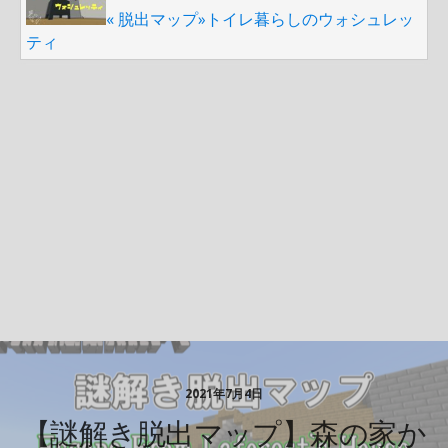
« 脱出マップ»トイレ暮らしのウォシュレッ
ティ
2021年7月4日
【謎解き脱出マップ】森の家か