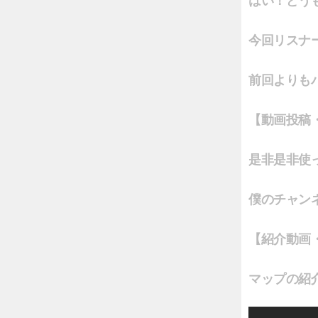
はい！どう
今回
リスナ
前回よりも
【動画投稿
是非是非使
僕のチャン
【紹介動画
マップの紹