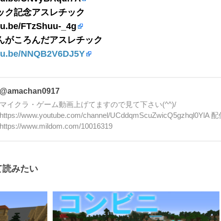
ック記念アスレチック
utu.be/FTzShuu-_4g
んがころんだアスレチック
utu.be/NNQB2V6DJ5Y
@amachan0917
マイクラ・ゲーム動画上げてますので見て下さい(^^)/
https://www.youtube.com/channel/UCddqmScuZwicQ5gzh
https://www.mildom.com/10016319
て読みたい