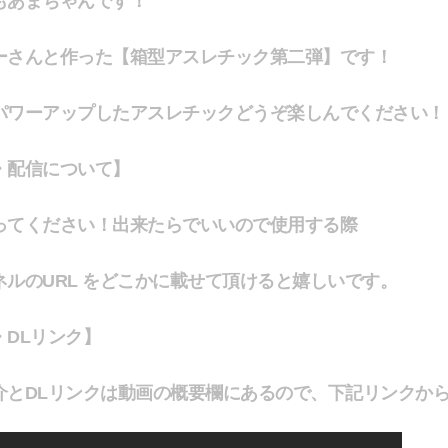
も
あまちゃん
です！
ーさん
と作った【
箱型アスレチック第二弾
】です！
パワーアップしたアスレチックどうぞ楽しんでください！
・配信について】
ってください！出来たらでいいので使用する際
ネルのURL をどこかに載せて頂けると嬉しいです。
・DLリンク】
介とDLリンクは動画の概要欄にあるので、下記リンクか