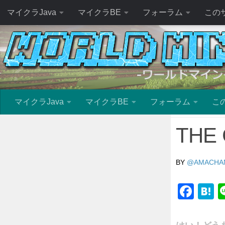
マイクラJava
マイクラBE
フォーラム
この
マイクラJava
マイクラBE
フォーラム
こ
THE 
BY
@AMACHA
Fac
H