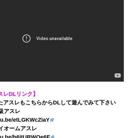
スレDLリンク】
たアスレもこちらからDLして遊んでみて下さい
初級アスレ
utu.be/etLGKWcZiaY
バイオームアスレ
utu.be/h6jtURWOe6E