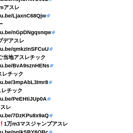
0mアスレ
utu.be/LjaxnC68Qjw
ー
utu.be/nGpDNgqsnqw
プデアスレ
utu.be/qmkzInSFCuU
ご当地アスレチック
utu.be/BvA9sznHENs
スレチック
utu.be/3mpAbL3Imr8
スレチック
utu.be/PeEHtiJUp0A
7アスレ
utu.be/7DzKPu8x9aQ
1万m3マスジャンプアスレ
utu.be/nqjkSBY6QBc