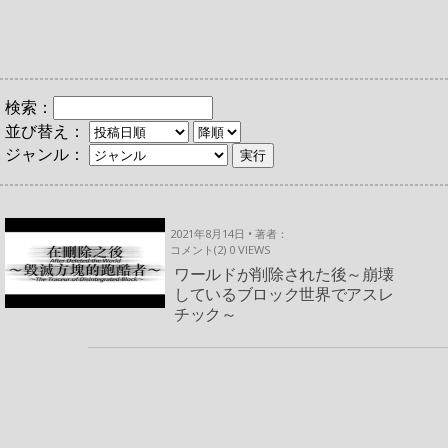
検索：
並び替え：
ジャンル：
2021年8月14日 • 著者：
コメント(2)
0
VIEWS
ワールドが削除された後～崩壊
しているブロック世界でアスレ
チック～