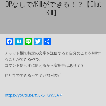
OPなしで/killができる！？【Chat
Kill】
F
H
Li
T
共
ac
at
n
w
有
チャット欄で特定の文字を送信すると自分のことをKillす
e
e
e
itt
ることができるやつ。
b
n
er
コマンド使わずに使えるから実用性はあり？？
o
a
釣り竿でできるって？ｿﾝﾅｺﾄｲﾜﾝﾃﾞ
o
k
https://youtu.be/f9Ek5_KW9SA