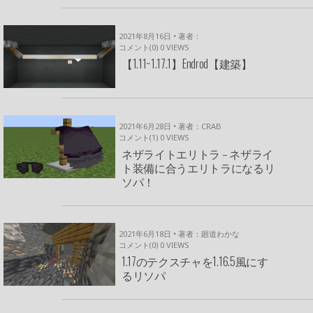
2021年8月16日 • 著者：
コメント(0)
0
VIEWS
【1.11~1.17.1】Endrod【建築】
2021年6月28日 • 著者：CRAB
コメント(1)
0
VIEWS
ネザライトエリトラ – ネザライ
ト装備に合うエリトラになるリ
ソパ！
2021年6月18日 • 著者：廻道わかな
コメント(0)
0
VIEWS
1.17のテクスチャを1.16.5風にす
るリソパ