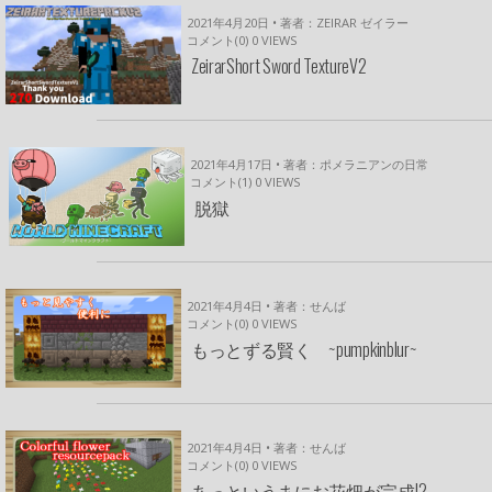
2021年4月20日 • 著者：ZEIRAR ゼイラー
コメント(0)
0
VIEWS
ZeirarShort Sword TextureV2
2021年4月17日 • 著者：ポメラニアンの日常
コメント(1)
0
VIEWS
脱獄
2021年4月4日 • 著者：せんば
コメント(0)
0
VIEWS
もっとずる賢く ~pumpkinblur~
2021年4月4日 • 著者：せんば
コメント(0)
0
VIEWS
あっというまにお花畑が完成!?