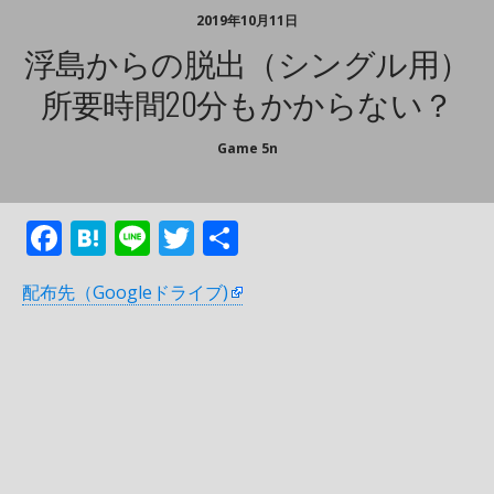
2019年10月11日
浮島からの脱出（シングル用）
所要時間20分もかからない？
Game 5n
F
H
Li
T
共
ac
at
n
w
有
配布先（Googleドライブ)
e
e
e
itt
b
n
er
o
a
o
k