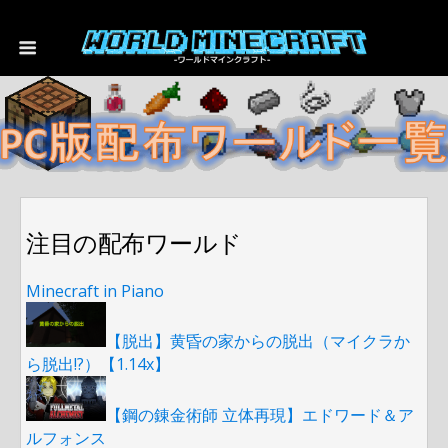
注目の配布ワールド
Minecraft in Piano
【脱出】黄昏の家からの脱出（マイクラか
ら脱出!?）【1.14x】
【鋼の錬金術師 立体再現】エドワード＆ア
ルフォンス