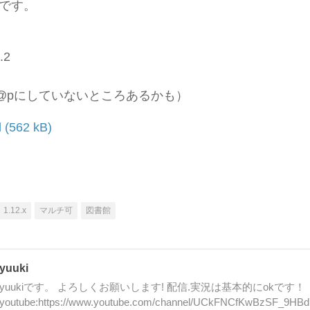
iです。
.2
@pにしていないところあるかも）
d
1.12.x
マルチ可
図書館
yuuki
yuukiです。 よろしくお願いします! 配信.実況は基本的にokです！
youtube:https://www.youtube.com/channel/UCkFNCfKwBzSF_9HB