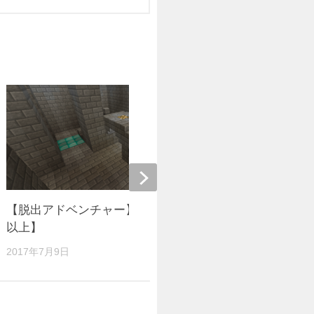
【脱出アドベンチャー】時幻の塔【1.11.2
脱出 ESCAPE
以上】
2021年1月7
2017年7月9日