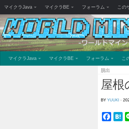
マイクラJava
マイクラBE
フォーラム
この
マイクラJava
マイクラBE
フォーラム
こ
脱出
屋根
BY
YUUKI
·
20
Fac
H