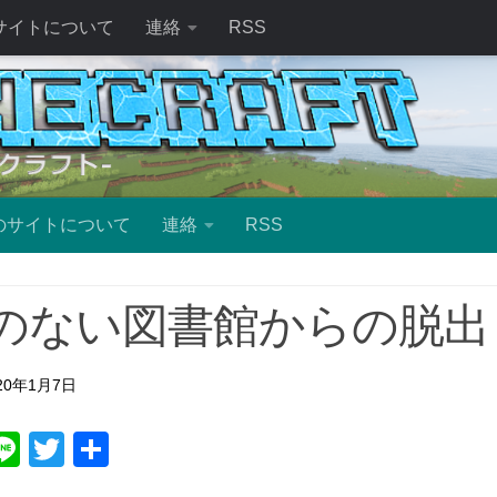
サイトについて
連絡
RSS
のサイトについて
連絡
RSS
のない図書館からの脱出
20年1月7日
ebook
atena
Line
Twitter
共
有