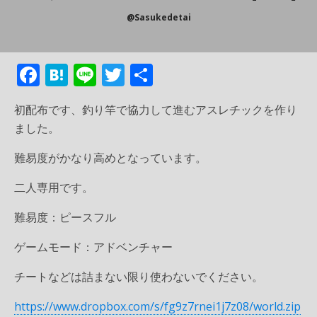
@sasukedetai
F
H
Li
T
共
ac
at
n
w
有
初配布です、釣り竿で協力して進むアスレチックを作り
e
e
e
itt
ました。
b
n
er
難易度がかなり高めとなっています。
o
a
o
二人専用です。
k
難易度：ピースフル
ゲームモード：アドベンチャー
チートなどは詰まない限り使わないでください。
https://www.dropbox.com/s/fg9z7rnei1j7z08/world.zip