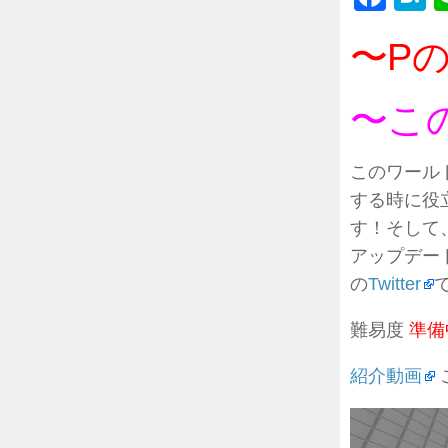
〜P
〜こ
このワール
する時に役
す！そして
アップデー
の
Twitter
難易度
準備
紹介動画