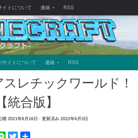
サイトについて
連絡
RSS
のサイトについて
連絡
RSS
アスレチックワールド！
【統合版】
 公開
2021年6月16日
· 更新済み
2022年6月3日
ebook
atena
Line
Twitter
共