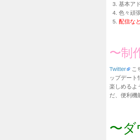
基本ア
色々頑張
配信など
〜制
Twitter
こ
ップデート
楽しめるよ
だ、便利機
〜ダ