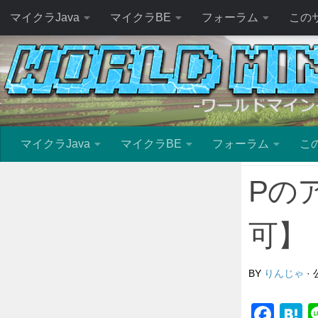
マイクラJava
マイクラBE
フォーラム
この
マイクラJava
マイクラBE
フォーラム
こ
Pの
可】
BY
りんじゃ
·
Fac
H