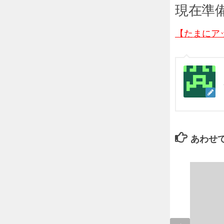
現在準
【たまにア
あわせ