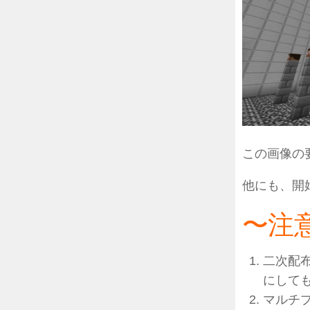
この画像の
他にも、開
〜注
二次配
にして
マルチ