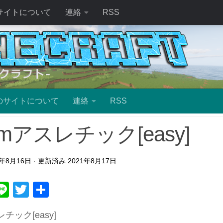
サイトについて
連絡
RSS
のサイトについて
連絡
RSS
0mアスレチック[easy]
1年8月16日
· 更新済み
2021年8月17日
ebook
atena
Line
Twitter
共
有
レチック[easy]