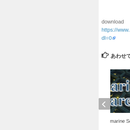
download
https://w
dl=0
あわせ
【1.15.2～1.17.1】Prismarine S