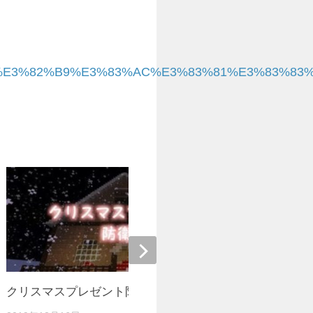
%82%A2%E3%82%B9%E3%83%AC%E3%83%81%E3%83%83
クリスマスプレゼント防衛戦
Minecraft2