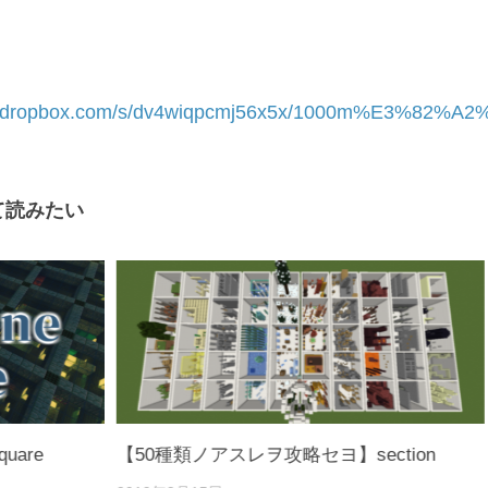
ww.dropbox.com/s/dv4wiqpcmj56x5x/1000m%E3
て読みたい
quare
【50種類ノアスレヲ攻略セヨ】section