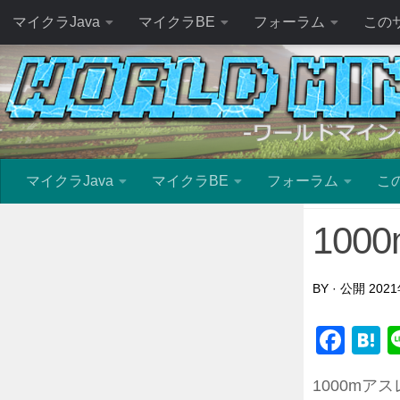
マイクラJava
マイクラBE
フォーラム
この
マイクラJava
マイクラBE
フォーラム
こ
100
BY
· 公開
202
Fac
H
1000mアス