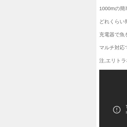
1000mの
どれくらい
充電器で魚
マルチ対応で
注,エリト