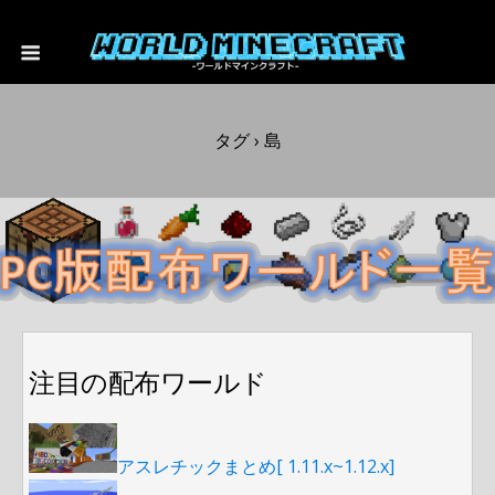
タグ › 島
注目の配布ワールド
アスレチックまとめ[ 1.11.x~1.12.x]