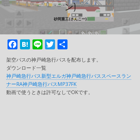
ン)
砂岡重工(さんこー)
F
H
Li
T
共
ac
at
n
w
有
架空バスの神戸崎急行バスを配布します。
e
e
e
itt
ダウンロード一覧
b
n
er
神戸崎急行バス新型エルガ
神戸崎急行バススペースラン
o
a
ナーRA
神戸崎急行バスMP37FK
o
動画で使うときは許可なしでOKです。
k